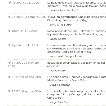
Nº 32 (2025): Julio 2025
La Edad de la Metahulla: colonialismo, natural
“hombre nuevo” en la novela gráfica de Orteg
Lorena Sanchez Garcia
Nº 25 (2021): Diciembre 2021
“Howl” en performance: una experiencia sensor
(Six Gallery, San Francisco, 1955)
Sofía Gina Barelli
Nº 16 (2017): Julio 2017
Resonancias deportivas. Enlazando el sonido 
la poesía de vanguardia de Chile y Uruguay. 
Javier Osorio
Nº 24 (2021): Julio 2021
Una representación histórica argentina: cuerp
civilibarbáricos en ¿Sueñan los gauchoides c
eléctricos? (2013) de Michel Nieva
Juan José Hidalgo Santis
Nº 23 (2020): Diciembre
El cuerpo hipervinculado. Deslizamientos por e
2020
argentino
Nadia Martin
Nº 20 (2019): Agosto 2019
Filiaciones rotas. Tiempos y lenguas de la ma
Matilde Sánchez y Marta Dillon
Cecilia Sánchez
Nº 20 (2019): Agosto 2019
Un raudal continuo de imágenes predecibles:
cuerpo en “Jimmy Corrigan, el chico más list
Chris Ware
Jorge Sánchez