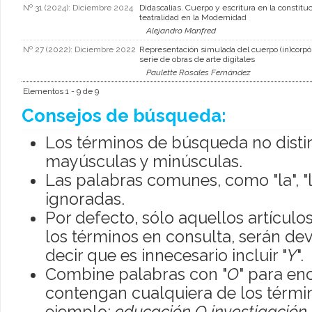
Nº 31 (2024): Diciembre 2024
Didascalias. Cuerpo y escritura en la constituc
teatralidad en la Modernidad
Alejandro Manfred
Nº 27 (2022): Diciembre 2022
Representación simulada del cuerpo (in)corp
serie de obras de arte digitales
Paulette Rosales Fernández
Elementos 1 - 9 de 9
Consejos de búsqueda:
Los términos de búsqueda no disti
mayúsculas y minúsculas.
Las palabras comunes, como "la", "l
ignoradas.
Por defecto, sólo aquellos artícul
los términos en consulta, serán dev
decir que es innecesario incluir "
Y
".
Combine palabras con "
O
" para en
contengan cualquiera de los térmi
ejemplo:
educación O investigación
.