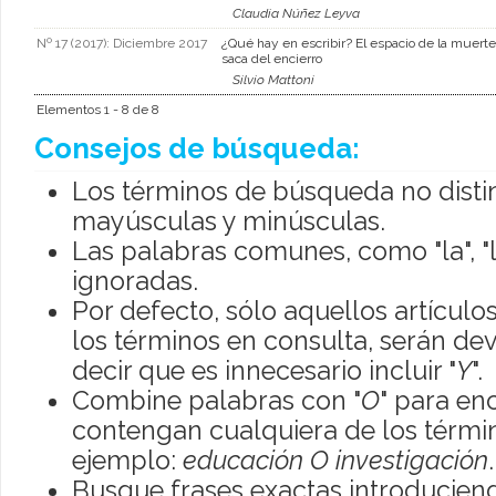
Claudia Núñez Leyva
Nº 17 (2017): Diciembre 2017
¿Qué hay en escribir? El espacio de la muerte
saca del encierro
Silvio Mattoni
Elementos 1 - 8 de 8
Consejos de búsqueda:
Los términos de búsqueda no disti
mayúsculas y minúsculas.
Las palabras comunes, como "la", "l
ignoradas.
Por defecto, sólo aquellos artícul
los términos en consulta, serán dev
decir que es innecesario incluir "
Y
".
Combine palabras con "
O
" para en
contengan cualquiera de los térmi
ejemplo:
educación O investigación
.
Busque frases exactas introduciend