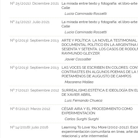
Nº 25 (2021): Diciembre 2021
La mirada entre texto y fotografía: el libro-art
Calle
Lucía Caminada Rossetti
Nº 24 (2021): Julio 2021
La mirada entre texto y fotografía: el libro-art
Calle
Lucía Caminada Rossetti
Nº 9 (2013): Septiembre 2013
ARTE Y POLÍTICA: LA NOVELA TESTIMONIAL 
DOCUMENTAL POLÍTICO EN LA ARGENTINA 
SESENTA Y SETENTA. LOS CASOS DE RODOL
RAYMUNDO GLEYZER
Javier Cossalter
Nº 9 (2013): Septiembre 2013
LAS VOCES SE ESCRIBEN EN COLORES: CO
CONTRASTES EN ALGUNOS POEMAS DE LA 
POETAMENOS DE AUGUSTO DE CAMPOS
Macarena Mallea
Nº 7 (2012): Septiembre 2012
SURREALISMO,ESTÉTICA E IDEOLOGÍA EN 
DE XAVIER ABRIL
Luis Fernando Chueca
Nº 6 (2012): Marzo 2012
CÉSAR AIRA Y EL PROCEDIMIENTO COMO
EXPERIMENTACIÓN
Carlos Surghi Surghi
Nº 14 (2016): julio 2016
Learning To Love You More (2002-2012), Escrit
experimentación comunitaria en línea, arte dia
relacional y arte intermedial