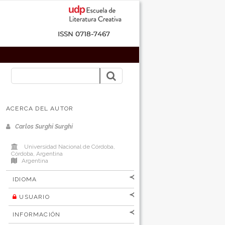
ACERCA DEL AUTOR
Carlos Surghi Surghi
Universidad Nacional de Córdoba,
Córdoba, Argentina
Argentina
IDIOMA
USUARIO
[Español
]
[English]
Nombre de
INFORMACIÓN
usuario