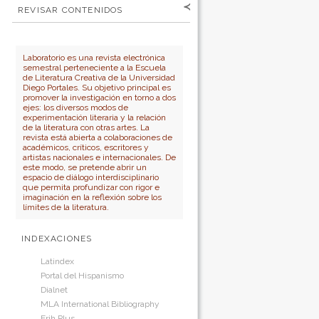
Para lectores/as
Contraseña
REVISAR CONTENIDOS
Para autores
por:
No cerrar sesión
Para bibliotecarios
Número
Autor
Laboratorio es una revista electrónica
semestral perteneciente a la Escuela
Título
de Literatura Creativa de la Universidad
Diego Portales. Su objetivo principal es
promover la investigación en torno a dos
ejes: los diversos modos de
experimentación literaria y la relación
de la literatura con otras artes. La
revista está abierta a colaboraciones de
académicos, críticos, escritores y
artistas nacionales e internacionales. De
este modo, se pretende abrir un
espacio de diálogo interdisciplinario
que permita profundizar con rigor e
imaginación en la reflexión sobre los
límites de la literatura.
INDEXACIONES
Latindex
Portal del Hispanismo
Dialnet
MLA International Bibliography
Erih Plus