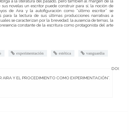
otorga a la literatura del pasado, pero también al margen de la
sus novelas un escritor puede construir para sí, la noción de
yos de Aira y la autofiguración como “último escritor” se
as para la lectura de sus últimas producciones narrativas a
cuales se caracterizan por la brevedad, la ausencia de temas, la
 presencia constante de la escritura como protagonista del arte
o
experimentación
estética
vanguardia
DOI:
arlos Surghi. 2020. “CÉSAR AIRA Y EL PROCEDIMIENTO COMO EXPERIMENTACIÓN”.