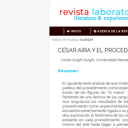
INICIO
ACERCA DE LA REV
INICIO
Nº 6 (2012)
SURGHI
|
|
CÉSAR AIRA Y EL PROC
Carlos Surghi Surghi
,
Universidad Nacion
Resumen
El siguiente texto analiza de qué modo
poética del procedimiento como exper
través de las figuras de “lo nuevo” 
Partiendo de una lectura de las vangu
Aira singulariza los resultados de é
procedimiento como experimentación
encuentra estrechamente ligada a su p
otra explicación al fenómeno de las va
presente en cada procedimiento, sino
mismo del arte hasta llegar a pensar