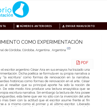
ISTA
NÚMEROS ANTERIORES
ENVIAR MANUSCRITO
EDIMIENTO COMO EXPERIMENTACIÓN
al de Córdoba, Córdoba, Argentina , Argentina
PDF
 el escritor argentino César Aira en sus ensayos ha trazado una
imentación. Dicha poética se formula en su propia narrativa a
y “la escritura” como formas de renovación en la narrativa.
ardias históricas como formas de renovación en el arte, César
stas al resaltar que su principal aporte ha sido la noción de
. De este modo Aira produce una lectura ensayística que se
ropia escritura narrativa. Sin embargo la lectura de Aira posee
nguardias, esta tiene que ver no sólo con la invención del arte
 más bien con la actitud que el escritor asume frente al fin
se a sí mismo como el primer y el último escritor. Liberado