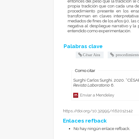
entonces del peso que la tradición le 
propia tradición que con cada una de 
procedimiento presente en los ensa
transforman en claves interpretativ
mediados de fines de los años 90, las 
negativa al despliegue narrativo y la
entendido como experimentación.
Palabras clave
César Aira
procedimient
Como citar
Surghi C
Revista Laboratorio
6.
Enviar a Mendeley
https://doi.org/10.32995/rl62012142
Enlaces refback
No hay ningún enlace refback.