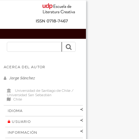
ACERCA DEL AUTOR
Jorge Sánchez
Universidad de Santiago de Chile /
Universidad San Sebastián
Chile
IDIOMA
USUARIO
[Español
]
[English]
Nombre de
INFORMACIÓN
usuario