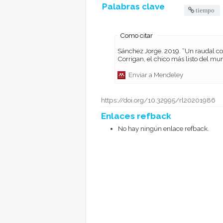
Palabras clave
tiempo
Como citar
Sánchez Jorge. 2019. “Un raudal continuo de imágenes predecibles: tiempo y cuerpo en “Jimmy
Corrigan, el chico más listo del mu
Enviar a Mendeley
https://doi.org/10.32995/rl20201986
Enlaces refback
No hay ningún enlace refback.