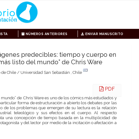
ISTA
NÚMEROS ANTERIORES
ENVIAR MANUSCRITO
ágenes predecibles: tiempo y cuerpo en
 más listo del mundo” de Chris Ware
 de Chile / Universidad San Sebastián , Chile
PDF
el mundo” de Chris Ware es uno de los cómics más estudiados y
articular forma de estructuración a abierto los debates por las
Uno de los problemas que emergen de su lectura es la relación
strial teleológico y sus efectos en el cuerpo. Al respecto
ta una concepción de tiempo basada en la multiplicidad de
tagonista y del lector por medio de la incitación o afectación a