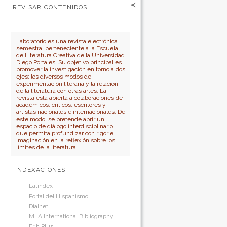
Para lectores/as
Contraseña
REVISAR CONTENIDOS
Para autores
por:
No cerrar sesión
Para bibliotecarios
Número
Autor
Laboratorio es una revista electrónica
semestral perteneciente a la Escuela
Título
de Literatura Creativa de la Universidad
Diego Portales. Su objetivo principal es
promover la investigación en torno a dos
ejes: los diversos modos de
experimentación literaria y la relación
de la literatura con otras artes. La
revista está abierta a colaboraciones de
académicos, críticos, escritores y
artistas nacionales e internacionales. De
este modo, se pretende abrir un
espacio de diálogo interdisciplinario
que permita profundizar con rigor e
imaginación en la reflexión sobre los
límites de la literatura.
INDEXACIONES
Latindex
Portal del Hispanismo
Dialnet
MLA International Bibliography
Erih Plus