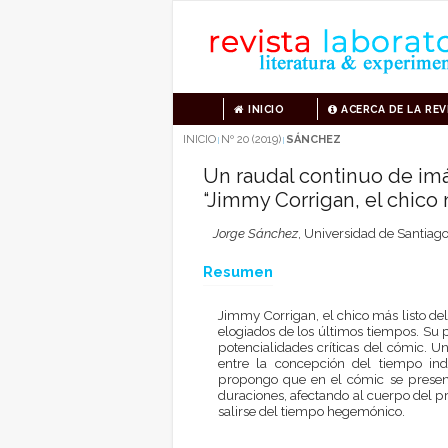
INICIO
ACERCA DE LA REV
INICIO
Nº 20 (2019)
SÁNCHEZ
|
|
Un raudal continuo de im
“Jimmy Corrigan, el chico
Jorge Sánchez
,
Universidad de Santiago
Resumen
Jimmy Corrigan, el chico más listo d
elogiados de los últimos tiempos. Su p
potencialidades críticas del cómic. 
entre la concepción del tiempo indu
propongo que en el cómic se presen
duraciones, afectando al cuerpo del pro
salirse del tiempo hegemónico.