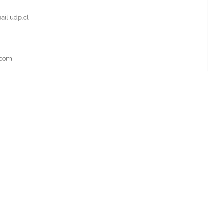
ail.udp.cl
.com