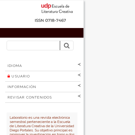
IDIOMA
USUARIO
[Español
]
[English]
Nombre de
INFORMACIÓN
usuario
Para lectores/as
Contraseña
REVISAR CONTENIDOS
Para autores
por:
No cerrar sesión
Para bibliotecarios
Número
Autor
Laboratorio es una revista electrónica
semestral perteneciente a la Escuela
Título
de Literatura Creativa de la Universidad
Diego Portales. Su objetivo principal es
promover la investigación en torno a dos