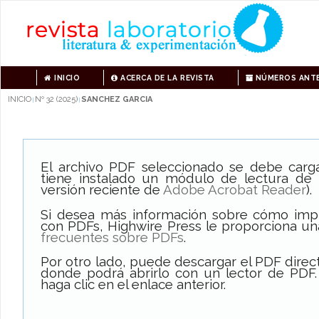
INICIO
ACERCA DE LA REVISTA
NÚMEROS ANTE
INICIO
Nº 32 (2025)
SANCHEZ GARCIA
|
|
El archivo PDF seleccionado se debe carg
tiene instalado un módulo de lectura de
versión reciente de
Adobe Acrobat Reader
).
Si desea más información sobre cómo impri
con PDFs, Highwire Press le proporciona un
frecuentes sobre PDFs
.
Por otro lado, puede descargar el PDF dire
donde podrá abrirlo con un lector de PDF.
haga clic en el enlace anterior.