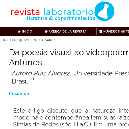
INICIO
ACERCA DE LA REVISTA
NÚMEROS ANTE
INICIO
Nº 19 (2018)
RUIZ ALVAREZ
|
|
Da poesia visual ao videopoe
Antunes
Aurora Ruiz Alvarez
,
Universidade Presb
Brasil
Resumen
Este artigo discute que a natureza inte
moderna e contemporânea tem suas raíze
Símias de Rodes (séc. III a.C.). Em uma bre