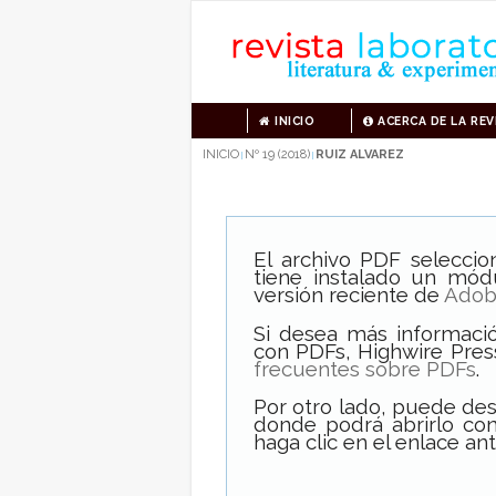
INICIO
ACERCA DE LA REV
INICIO
Nº 19 (2018)
RUIZ ALVAREZ
|
|
El archivo PDF selecci
tiene instalado un mód
versión reciente de
Adob
Si desea más informació
con PDFs, Highwire Pres
frecuentes sobre PDFs
.
Por otro lado, puede de
donde podrá abrirlo con
haga clic en el enlace ant