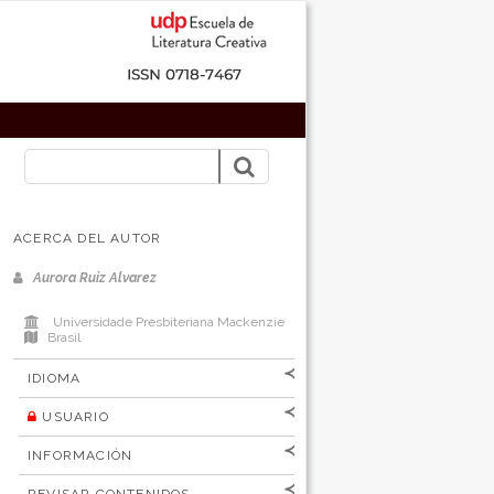
ACERCA DEL AUTOR
Aurora Ruiz Alvarez
Universidade Presbiteriana Mackenzie
Brasil
IDIOMA
USUARIO
[Español
]
[English]
Nombre de
INFORMACIÓN
usuario
Para lectores/as
Contraseña