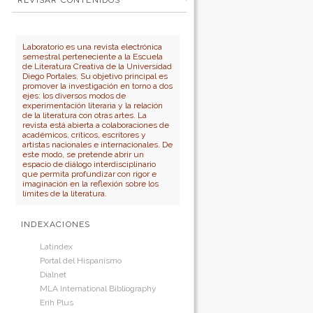
REVISAR CONTENIDOS
Para autores
por:
No cerrar sesión
Para bibliotecarios
Número
Autor
Laboratorio es una revista electrónica
semestral perteneciente a la Escuela
Título
de Literatura Creativa de la Universidad
Diego Portales. Su objetivo principal es
promover la investigación en torno a dos
ejes: los diversos modos de
experimentación literaria y la relación
de la literatura con otras artes. La
revista está abierta a colaboraciones de
académicos, críticos, escritores y
artistas nacionales e internacionales. De
este modo, se pretende abrir un
espacio de diálogo interdisciplinario
que permita profundizar con rigor e
imaginación en la reflexión sobre los
límites de la literatura.
INDEXACIONES
Latindex
Portal del Hispanismo
Dialnet
MLA International Bibliography
Erih Plus