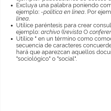
Excluya una palabra poniendo com
ejemplo:
-política en línea
. Por eje
línea
.
Utilice paréntesis para crear consu
ejemplo:
archivo
((
revista
O
confere
Utilice
*
en un término como comod
secuencia de caracteres concuerde
hará que aparezcan aquellos doc
"sociológico" o "social".