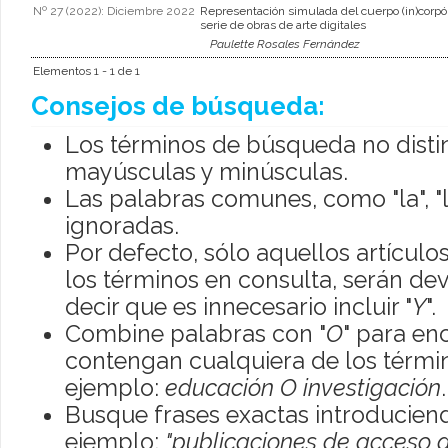
Nº 27 (2022): Diciembre 2022
Representación simulada del cuerpo (in)corp
serie de obras de arte digitales
Paulette Rosales Fernández
Elementos 1 - 1 de 1
Consejos de búsqueda:
Los términos de búsqueda no disti
mayúsculas y minúsculas.
Las palabras comunes, como "la", "l
ignoradas.
Por defecto, sólo aquellos artícul
los términos en consulta, serán dev
decir que es innecesario incluir "
Y
".
Combine palabras con "
O
" para en
contengan cualquiera de los térmi
ejemplo:
educación O investigación
.
Busque frases exactas introduciend
ejemplo:
"publicaciones de acceso a