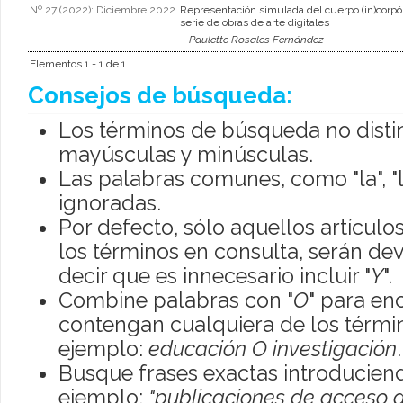
Nº 27 (2022): Diciembre 2022
Representación simulada del cuerpo (in)corp
serie de obras de arte digitales
Paulette Rosales Fernández
Elementos 1 - 1 de 1
Consejos de búsqueda:
Los términos de búsqueda no disti
mayúsculas y minúsculas.
Las palabras comunes, como "la", "l
ignoradas.
Por defecto, sólo aquellos artícul
los términos en consulta, serán dev
decir que es innecesario incluir "
Y
".
Combine palabras con "
O
" para en
contengan cualquiera de los térmi
ejemplo:
educación O investigación
.
Busque frases exactas introduciend
ejemplo:
"publicaciones de acceso a