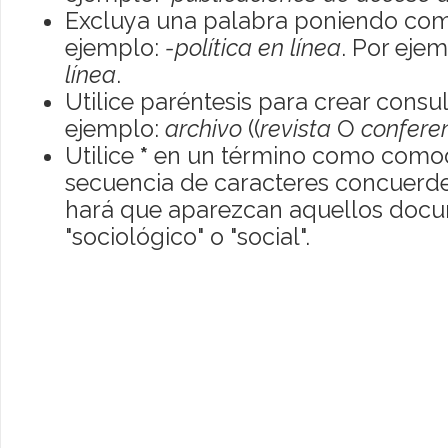
Excluya una palabra poniendo com
ejemplo:
-política en línea
. Por eje
línea
.
Utilice paréntesis para crear consu
ejemplo:
archivo
((
revista
O
confere
Utilice
*
en un término como comod
secuencia de caracteres concuerde
hará que aparezcan aquellos doc
"sociológico" o "social".