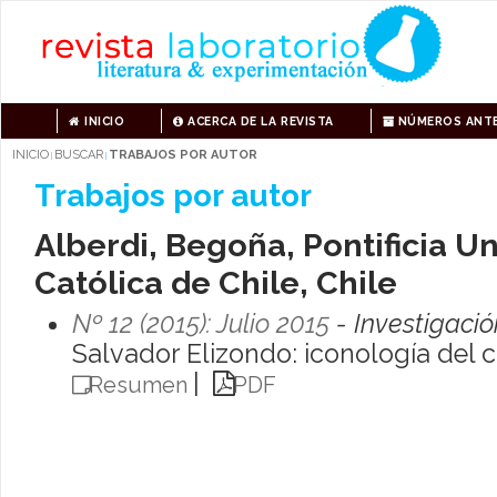
INICIO
ACERCA DE LA REVISTA
NÚMEROS ANTE
INICIO
BUSCAR
TRABAJOS POR AUTOR
|
|
Trabajos por autor
Alberdi, Begoña, Pontificia U
Católica de Chile, Chile
Nº 12 (2015): Julio 2015
- Investigació
Salvador Elizondo: iconología del c
|
Resumen
PDF