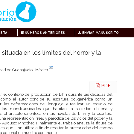
ISTA
NÚMEROS ANTERIORES
ENVIAR MANUSCRITO
 situada en los límites del horror y la
dad de Guanajuato , México
PDF
zar el contexto de producción de Lihn durante las décadas del
 cómo el autor concibe su escritura poligenérica como un
ar las deformaciones del lenguaje y realizar un estudio de
ar las monstruosidades que habitan la sociedad chilena y
, el artículo se enfoca en las novelas de Lihn y la escritura
na representación irreal y paródica de los vicios del poder y la
de Augusto Pinochet. Finalmente el trabajo analiza la figura de
ca que Lihn utiliza a fin de resaltar la precariedad del campo
ia editorial en nuestro continente.