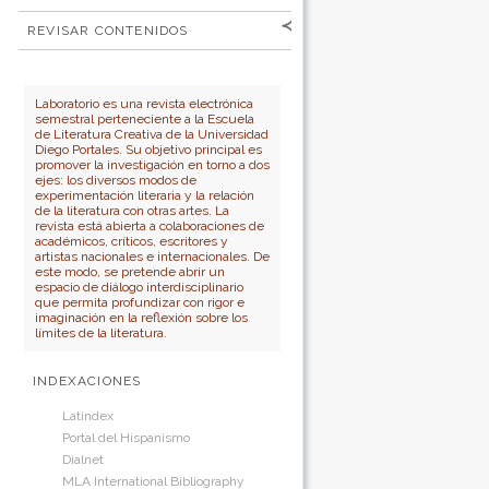
Para lectores/as
Contraseña
REVISAR CONTENIDOS
Para autores
por:
No cerrar sesión
Para bibliotecarios
Número
Autor
Laboratorio es una revista electrónica
semestral perteneciente a la Escuela
Título
de Literatura Creativa de la Universidad
Diego Portales. Su objetivo principal es
promover la investigación en torno a dos
ejes: los diversos modos de
experimentación literaria y la relación
de la literatura con otras artes. La
revista está abierta a colaboraciones de
académicos, críticos, escritores y
artistas nacionales e internacionales. De
este modo, se pretende abrir un
espacio de diálogo interdisciplinario
que permita profundizar con rigor e
imaginación en la reflexión sobre los
límites de la literatura.
INDEXACIONES
Latindex
Portal del Hispanismo
Dialnet
MLA International Bibliography