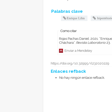
Palabras clave
Enrique Lihn
hiperrétori
Como citar
Rojas Pachas Daniel. 2021. “Enrique Lihn y su narrativa situada en los límites del horror y la
Cháchara”.
Revista Laboratorio
23.
Enviar a Mendeley
https://doi.org/10.32995/rl232020229
Enlaces refback
No hay ningún enlace refback.