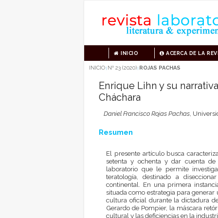
INICIO
ACERCA DE LA REV
INICIO
Nº 23 (2020)
ROJAS PACHAS
|
|
Enrique Lihn y su narrativa
Cháchara
Daniel Francisco Rojas Pachas
,
Universi
Resumen
El presente artículo busca caracteri
setenta y ochenta y dar cuenta de
laboratorio que le permite investig
teratología, destinado a diseccion
continental. En una primera instancia
situada como estrategia para generar u
cultura oficial durante la dictadura 
Gerardo de Pompier, la máscara retóri
cultural y las deficiencias en la industr