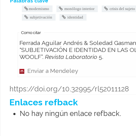
Palabras clave
modernismo
monólogo interior
crisis del sujet
subjetivación
identidad
Como citar
Ferrada Aguilar Andrés & Soledad Gasman León. 2019.
“SUBJETIVACIÓN E IDENTIDAD EN LAS OL
WOOLF”.
Revista Laboratorio
5.
Enviar a Mendeley
https://doi.org/10.32995/rl52011128
Enlaces refback
No hay ningún enlace refback.