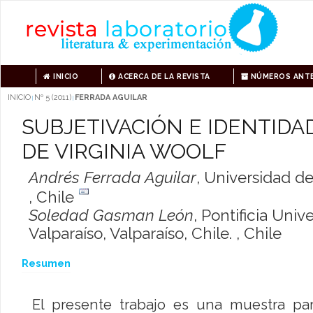
INICIO
ACERCA DE LA REVISTA
NÚMEROS ANTE
INICIO
Nº 5 (2011)
FERRADA AGUILAR
|
|
SUBJETIVACIÓN E IDENTIDA
DE VIRGINIA WOOLF
Andrés Ferrada Aguilar
,
Universidad de 
, Chile
Soledad Gasman León
,
Pontificia Univ
Valparaíso, Valparaíso, Chile. , Chile
Resumen
El presente trabajo es una muestra pa