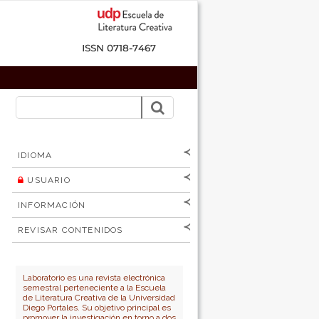
IDIOMA
USUARIO
[Español
]
[English]
Nombre de
INFORMACIÓN
usuario
Para lectores/as
Contraseña
REVISAR CONTENIDOS
Para autores
por:
No cerrar sesión
Para bibliotecarios
Número
Autor
Laboratorio es una revista electrónica
semestral perteneciente a la Escuela
Título
de Literatura Creativa de la Universidad
Diego Portales. Su objetivo principal es
promover la investigación en torno a dos