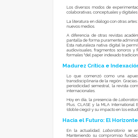
Los diversos modos de experimentació
colaborativas, conceptuales y digital
La literatura en diálogo con otras artes
nuevos medios.
A diferencia de otras revistas acad
pantalla de forma puramente administ
Esta naturaleza nativa digital le permi
audiovisuales, fragmentos sonoros y 
formales "del paper indexado tradicional
Madurez Crítica e Indexació
Lo que comenzó como una apuesta
transdisciplinaria de la región. Gracias
periodicidad semestral, la revista c
internacionales.
Hoy en día, la presencia de
Laborator
Plus, CLASE y la MLA International B
(doble ciego) y su impacto en los estudio
Hacia el Futuro: El Horizont
En la actualidad,
Laboratorio
se en
Manteniendo su compromiso fundaciona