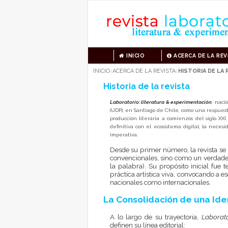
INICIO
ACERCA DE LA REV
INICIO
ACERCA DE LA REVISTA
HISTORIA DE LA 
|
|
Historia de la revista
Laboratorio: literatura & experimentación
, naci
(UDP), en Santiago de Chile, como una respues
producción literaria a comienzos del siglo XX
definitiva con el ecosistema digital, la neces
imperativa.
Desde su primer número, la revista se
convencionales, sino como un verdader
la palabra). Su propósito inicial fue t
práctica artística viva, convocando a es
nacionales como internacionales.
La Consolidación de una Ide
A lo largo de su trayectoria,
Laborat
definen su línea editorial: