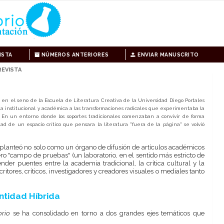
ISTA
NÚMEROS ANTERIORES
ENVIAR MANUSCRITO
REVISTA
ó en el seno de la Escuela de Literatura Creativa de la Universidad Diego Portales
ta institucional y académica a las transformaciones radicales que experimentaba la
I. En un entorno donde los soportes tradicionales comenzaban a convivir de forma
idad de un espacio crítico que pensara la literatura "fuera de la página" se volvió
 planteó no solo como un órgano de difusión de artículos académicos
o "campo de pruebas" (un laboratorio, en el sentido más estricto de
ender puentes entre la academia tradicional, la crítica cultural y la
critores, críticos, investigadores y creadores visuales o mediales tanto
ntidad Híbrida
orio
se ha consolidado en torno a dos grandes ejes temáticos que