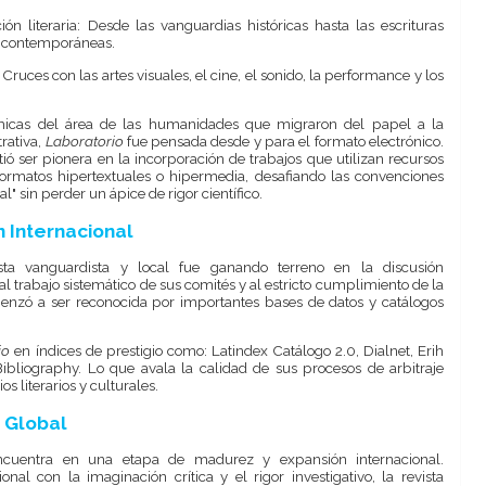
n literaria: Desde las vanguardias históricas hasta las escrituras
es contemporáneas.
: Cruces con las artes visuales, el cine, el sonido, la performance y los
émicas del área de las humanidades que migraron del papel a la
rativa,
Laboratorio
fue pensada desde y para el formato electrónico.
tió ser pionera en la incorporación de trabajos que utilizan recursos
formatos hipertextuales o hipermedia, desafiando las convenciones
" sin perder un ápice de rigor científico.
n Internacional
 vanguardista y local fue ganando terreno en la discusión
 al trabajo sistemático de sus comités y al estricto cumplimiento de la
omenzó a ser reconocida por importantes bases de datos y catálogos
io
en índices de prestigio como: Latindex Catálogo 2.0, Dialnet, Erih
ibliography. Lo que avala la calidad de sus procesos de arbitraje
s literarios y culturales.
e Global
cuentra en una etapa de madurez y expansión internacional.
l con la imaginación crítica y el rigor investigativo, la revista