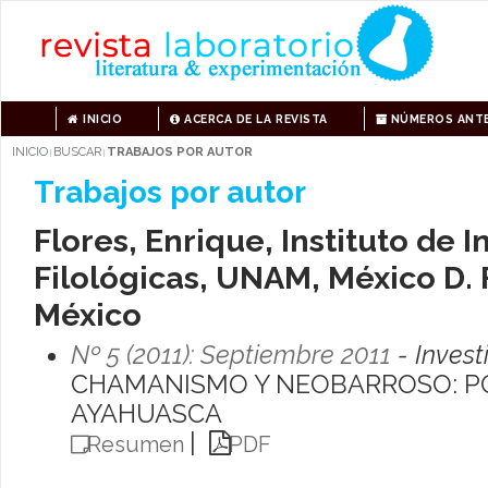
INICIO
ACERCA DE LA REVISTA
NÚMEROS ANTE
INICIO
BUSCAR
TRABAJOS POR AUTOR
|
|
Trabajos por autor
Flores, Enrique, Instituto de 
Filológicas, UNAM, México D. F
México
Nº 5 (2011): Septiembre 2011
- Invest
CHAMANISMO Y NEOBARROSO: PO
AYAHUASCA
|
Resumen
PDF