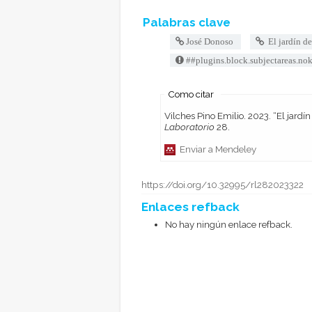
Palabras clave
José Donoso
El jardín de
##plugins.block.subjectareas.n
Como citar
Vilches Pino 
Laboratorio
28.
Enviar a Mendeley
https://doi.org/10.32995/rl282023322
Enlaces refback
No hay ningún enlace refback.