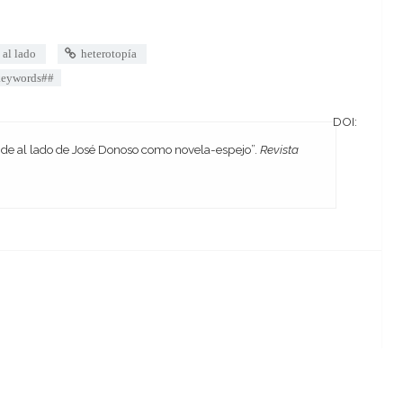
 al lado
heterotopía
okeywords##
DOI:
Emilio. 2023. “El jardín de al lado de José Donoso como novela-espejo”.
Revista