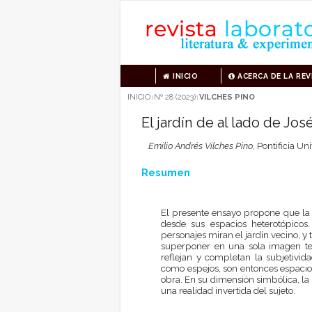
INICIO
ACERCA DE LA REV
INICIO
Nº 28 (2023)
VILCHES PINO
|
|
El jardín de al lado de J
Emilio Andrés Vilches Pino
,
Pontificia Un
Resumen
El presente ensayo propone que la
desde sus espacios heterotópicos.
personajes miran el jardín vecino, 
superponer en una sola imagen tem
reflejan y completan la subjetivid
como espejos, son entonces espacios
obra. En su dimensión simbólica, la
una realidad invertida del sujeto.