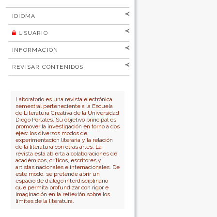
IDIOMA
USUARIO
[Español
]
[English]
Nombre de
INFORMACIÓN
usuario
Para lectores/as
Contraseña
REVISAR CONTENIDOS
Para autores
por:
No cerrar sesión
Para bibliotecarios
Número
Autor
Laboratorio es una revista electrónica
semestral perteneciente a la Escuela
Título
de Literatura Creativa de la Universidad
Diego Portales. Su objetivo principal es
promover la investigación en torno a dos
ejes: los diversos modos de
experimentación literaria y la relación
de la literatura con otras artes. La
revista está abierta a colaboraciones de
académicos, críticos, escritores y
artistas nacionales e internacionales. De
este modo, se pretende abrir un
espacio de diálogo interdisciplinario
que permita profundizar con rigor e
imaginación en la reflexión sobre los
límites de la literatura.