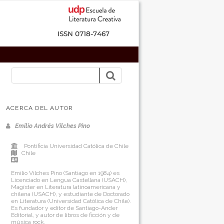
ACERCA DEL AUTOR
Emilio Andrés Vilches Pino
Pontificia Universidad Católica de Chile
Chile
Emilio Vilches Pino (Santiago en 1984) es
Licenciado en Lengua Castellana (USACH),
Magíster en Literatura latinoamericana y
chilena (USACH), y estudiante de Doctorado
en Literatura (Universidad Católica de Chile).
Es fundador y editor de Santiago-Ander
Editorial, y autor de libros de ficción y de
música rock.