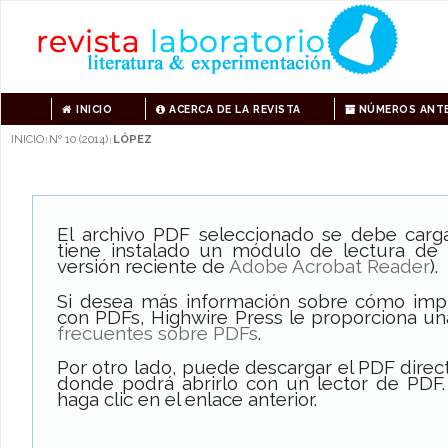
INICIO
ACERCA DE LA REVISTA
NÚMEROS ANTE
INICIO
Nº 10 (2014)
LÓPEZ
|
|
El archivo PDF seleccionado se debe carg
tiene instalado un módulo de lectura de
versión reciente de
Adobe Acrobat Reader
).
Si desea más información sobre cómo impri
con PDFs, Highwire Press le proporciona un
frecuentes sobre PDFs
.
Por otro lado, puede descargar el PDF dire
donde podrá abrirlo con un lector de PDF.
haga clic en el enlace anterior.