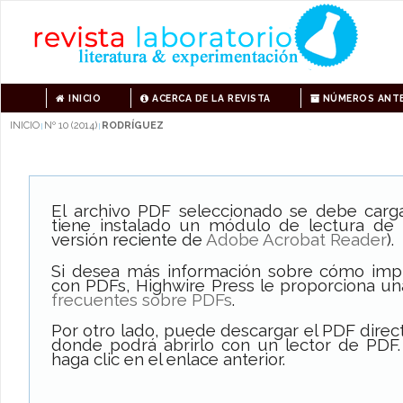
INICIO
ACERCA DE LA REVISTA
NÚMEROS ANTE
INICIO
Nº 10 (2014)
RODRÍGUEZ
|
|
El archivo PDF seleccionado se debe carg
tiene instalado un módulo de lectura de
versión reciente de
Adobe Acrobat Reader
).
Si desea más información sobre cómo impri
con PDFs, Highwire Press le proporciona un
frecuentes sobre PDFs
.
Por otro lado, puede descargar el PDF dire
donde podrá abrirlo con un lector de PDF.
haga clic en el enlace anterior.