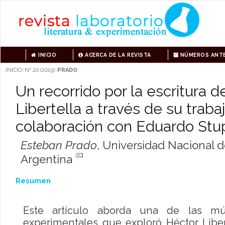
INICIO
ACERCA DE LA REVISTA
NÚMEROS ANTE
INICIO
Nº 20 (2019)
PRADO
|
|
Un recorrido por la escritura 
Libertella a través de su traba
colaboración con Eduardo Stup
Esteban Prado
,
Universidad Nacional de
Argentina
Resumen
Este artículo aborda una de las múl
experimentales que exploró Héctor Liber