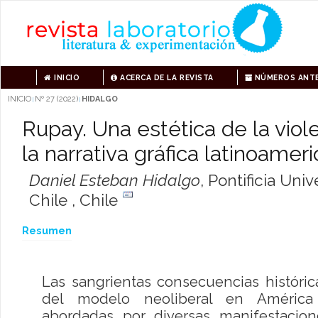
INICIO
ACERCA DE LA REVISTA
NÚMEROS ANTE
INICIO
Nº 27 (2022)
HIDALGO
|
|
Rupay. Una estética de la viole
la narrativa gráfica latinoamer
Daniel Esteban Hidalgo
,
Pontificia Univ
Chile , Chile
Resumen
Las sangrientas consecuencias histórica
del modelo neoliberal en América
abordadas por diversas manifestacione