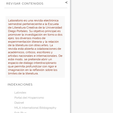
Para lectores/as
Contraseña
REVISAR CONTENIDOS
Para autores
por:
No cerrar sesión
Para bibliotecarios
Número
Autor
Laboratorio es una revista electrónica
semestral perteneciente a la Escuela
Título
de Literatura Creativa de la Universidad
Diego Portales. Su objetivo principal es
promover la investigación en torno a dos
ejes: los diversos modos de
experimentación literaria y la relación
de la literatura con otras artes. La
revista está abierta a colaboraciones de
académicos, críticos, escritores y
artistas nacionales e internacionales. De
este modo, se pretende abrir un
espacio de diálogo interdisciplinario
que permita profundizar con rigor e
imaginación en la reflexión sobre los
límites de la literatura.
INDEXACIONES
Latindex
Portal del Hispanismo
Dialnet
MLA International Bibliography
Erih Plus