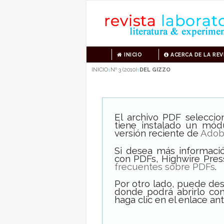
INICIO
ACERCA DE LA REV
INICIO
Nº 3 (2010)
DEL GIZZO
|
|
El archivo PDF selecci
tiene instalado un mód
versión reciente de
Adob
Si desea más informació
con PDFs, Highwire Pres
frecuentes sobre PDFs
.
Por otro lado, puede de
donde podrá abrirlo con
haga clic en el enlace ant