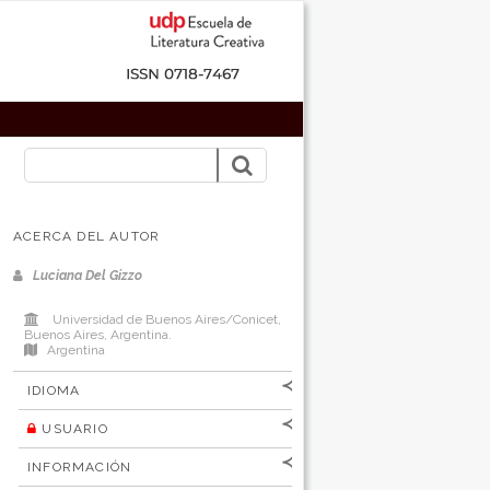
ACERCA DEL AUTOR
Luciana Del Gizzo
Universidad de Buenos Aires/Conicet,
Buenos Aires, Argentina.
Argentina
IDIOMA
USUARIO
[Español
]
[English]
Nombre de
INFORMACIÓN
usuario