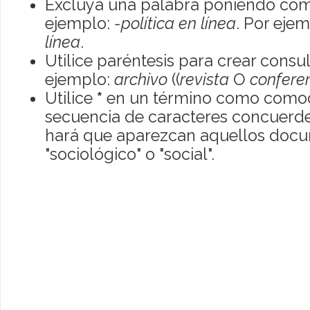
Excluya una palabra poniendo com
ejemplo:
-política en línea
. Por eje
línea
.
Utilice paréntesis para crear consu
ejemplo:
archivo
((
revista
O
confere
Utilice
*
en un término como comod
secuencia de caracteres concuerde
hará que aparezcan aquellos doc
"sociológico" o "social".