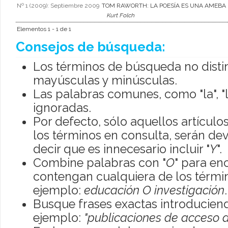
Nº 1 (2009): Septiembre 2009
TOM RAWORTH: LA POESÍA ES UNA AMEBA
Kurt Folch
Elementos 1 - 1 de 1
Consejos de búsqueda:
Los términos de búsqueda no disti
mayúsculas y minúsculas.
Las palabras comunes, como "la", "l
ignoradas.
Por defecto, sólo aquellos artícul
los términos en consulta, serán dev
decir que es innecesario incluir "
Y
".
Combine palabras con "
O
" para en
contengan cualquiera de los térmi
ejemplo:
educación O investigación
.
Busque frases exactas introduciend
ejemplo:
"publicaciones de acceso a