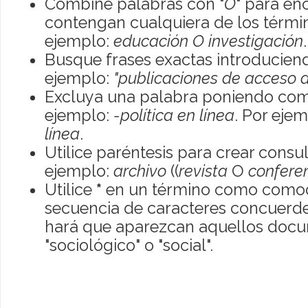
Combine palabras con "
O
" para en
contengan cualquiera de los térmi
ejemplo:
educación O investigación
.
Busque frases exactas introduciend
ejemplo:
"publicaciones de acceso a
Excluya una palabra poniendo com
ejemplo:
-política en línea
. Por eje
línea
.
Utilice paréntesis para crear consu
ejemplo:
archivo
((
revista
O
confere
Utilice
*
en un término como comod
secuencia de caracteres concuerde
hará que aparezcan aquellos doc
"sociológico" o "social".