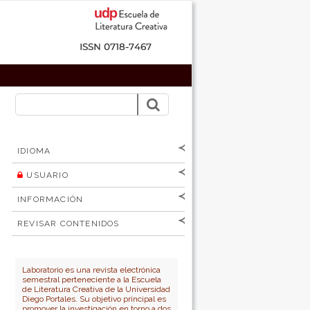
IDIOMA
USUARIO
[Español
]
[English]
Nombre de
INFORMACIÓN
usuario
Para lectores/as
Contraseña
REVISAR CONTENIDOS
Para autores
por:
No cerrar sesión
Para bibliotecarios
Número
Autor
Laboratorio es una revista electrónica
semestral perteneciente a la Escuela
Título
de Literatura Creativa de la Universidad
Diego Portales. Su objetivo principal es
promover la investigación en torno a dos