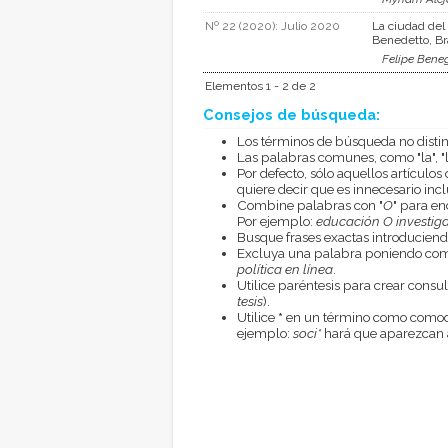
Nº 22 (2020): Julio 2020
La ciudad del
Benedetto, Br
Felipe Bene
Elementos 1 - 2 de 2
Consejos de búsqueda:
Los términos de búsqueda no disti
Las palabras comunes, como "la", "l
Por defecto, sólo aquellos artículo
quiere decir que es innecesario inclu
Combine palabras con "
O
" para en
Por ejemplo:
educación O investig
Busque frases exactas introduciend
Excluya una palabra poniendo com
política en línea
.
Utilice paréntesis para crear cons
tesis
).
Utilice
*
en un término como comodí
ejemplo:
soci*
hará que aparezcan a