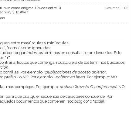
 futuro como enigma. Cruces entre Di
|
Resumen
PDF
adbury y Truffaut
gas
nguen entre mayúsculas y minúsculas.
os", "como", serán ignoradas.
s que contengan
todos
los términos en consulta, serán devueltos. Esto
ir "
Y
".
contrar artículos que contengan cualquiera de los términos buscados.
ación
.
o comillas. Por ejemplo:
"publicaciones de acceso abierto"
.
o prefijo
-
o
NO
. Por ejemplo:
-política en línea
. Por ejemplo:
NO
ultas más complejas. Por ejemplo:
archivo
((
revista
O
conferencia
) NO
n para que cualquier secuencia de caracteres concuerde. Por
quellos documentos que contienen "sociológico" o "social".