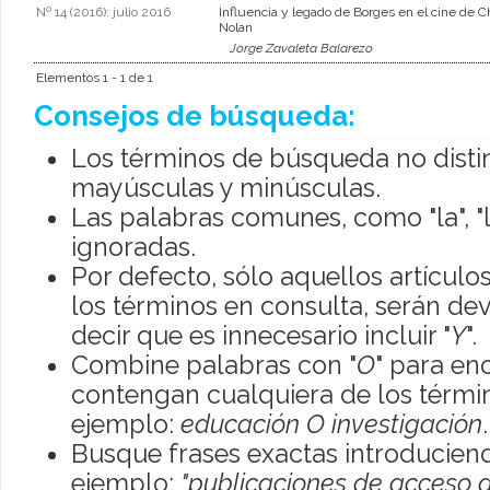
Nº 14 (2016): julio 2016
Influencia y legado de Borges en el cine de C
Nolan
Jorge Zavaleta Balarezo
Elementos 1 - 1 de 1
Consejos de búsqueda:
Los términos de búsqueda no disti
mayúsculas y minúsculas.
Las palabras comunes, como "la", "l
ignoradas.
Por defecto, sólo aquellos artícul
los términos en consulta, serán dev
decir que es innecesario incluir "
Y
".
Combine palabras con "
O
" para en
contengan cualquiera de los térmi
ejemplo:
educación O investigación
.
Busque frases exactas introduciend
ejemplo:
"publicaciones de acceso a