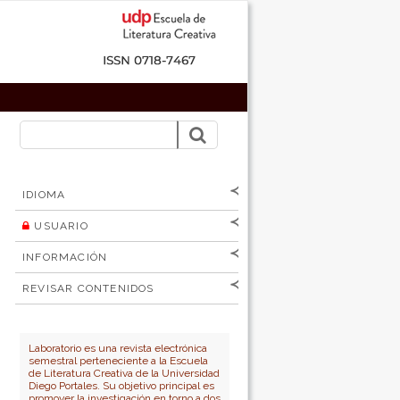
IDIOMA
USUARIO
[Español
]
[English]
Nombre de
INFORMACIÓN
usuario
Para lectores/as
Contraseña
REVISAR CONTENIDOS
Para autores
por:
No cerrar sesión
Para bibliotecarios
Número
Autor
Laboratorio es una revista electrónica
semestral perteneciente a la Escuela
Título
de Literatura Creativa de la Universidad
Diego Portales. Su objetivo principal es
promover la investigación en torno a dos