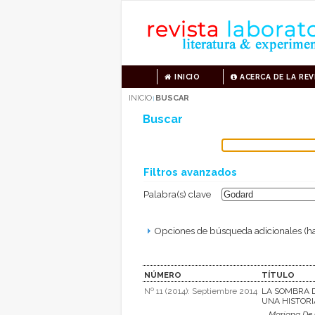
INICIO
ACERCA DE LA REV
INICIO
BUSCAR
|
Buscar
Filtros avanzados
Palabra(s) clave
Opciones de búsqueda adicionales (ha
NÚMERO
TÍTULO
Nº 11 (2014): Septiembre 2014
LA SOMBRA D
UNA HISTORI
Mariana De