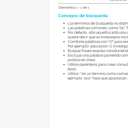
Elementos 1 - 1 de 1
Consejos de búsqueda:
Los términos de búsqueda no disti
Las palabras comunes, como "la", "l
Por defecto, sólo aquellos artículo
quiere decir que es innecesario inclu
Combine palabras con "
O
" para en
Por ejemplo:
educación O investig
Busque frases exactas introduciend
Excluya una palabra poniendo com
política en línea
.
Utilice paréntesis para crear cons
tesis
).
Utilice
*
en un término como comodí
ejemplo:
soci*
hará que aparezcan a