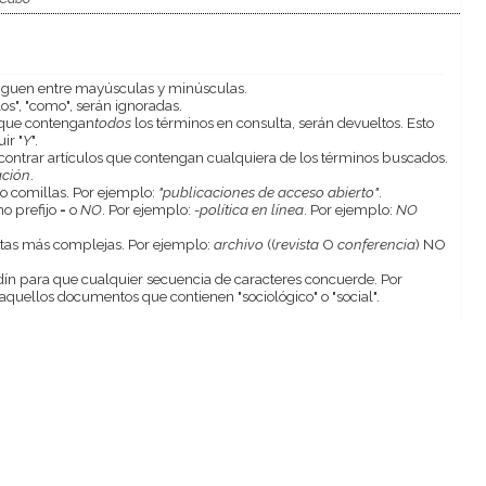
nguen entre mayúsculas y minúsculas.
os", "como", serán ignoradas.
s que contengan
todos
los términos en consulta, serán devueltos. Esto
ir "
Y
".
contrar artículos que contengan cualquiera de los términos buscados.
ación
.
o comillas. Por ejemplo:
"publicaciones de acceso abierto"
.
o prefijo
-
o
NO
. Por ejemplo:
-política en línea
. Por ejemplo:
NO
ultas más complejas. Por ejemplo:
archivo
((
revista
O
conferencia
) NO
n para que cualquier secuencia de caracteres concuerde. Por
quellos documentos que contienen "sociológico" o "social".