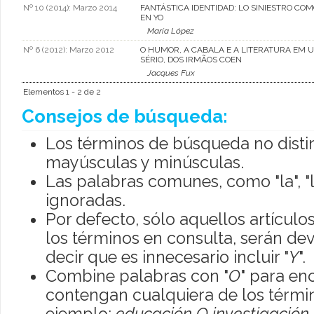
Nº 10 (2014): Marzo 2014
FANTÁSTICA IDENTIDAD: LO SINIESTRO CO
EN YO
María López
Nº 6 (2012): Marzo 2012
O HUMOR, A CABALA E A LITERATURA EM
SÉRIO, DOS IRMÃOS COEN
Jacques Fux
Elementos 1 - 2 de 2
Consejos de búsqueda:
Los términos de búsqueda no disti
mayúsculas y minúsculas.
Las palabras comunes, como "la", "l
ignoradas.
Por defecto, sólo aquellos artícul
los términos en consulta, serán dev
decir que es innecesario incluir "
Y
".
Combine palabras con "
O
" para en
contengan cualquiera de los térmi
ejemplo:
educación O investigación
.