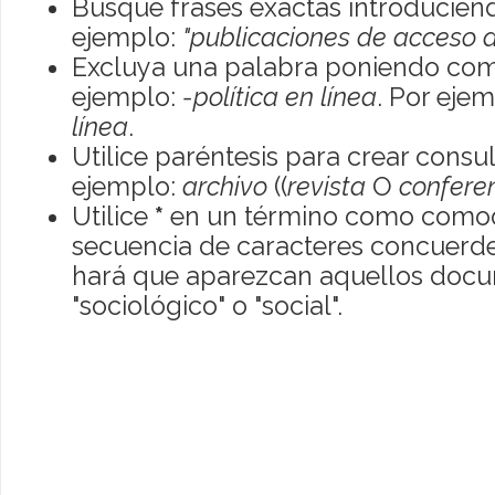
Busque frases exactas introduciend
ejemplo:
"publicaciones de acceso a
Excluya una palabra poniendo com
ejemplo:
-política en línea
. Por eje
línea
.
Utilice paréntesis para crear consu
ejemplo:
archivo
((
revista
O
confere
Utilice
*
en un término como comod
secuencia de caracteres concuerde
hará que aparezcan aquellos doc
"sociológico" o "social".