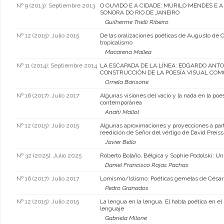
Nº 9 (2013): Septiembre 2013
O OUVIDO E A CIDADE: MURILO MENDES E 
SONORA DO RIO DE JANEIRO
Guilherme Trielli Ribeiro
Nº 12 (2015): Julio 2015
De las oralizaciones poéticas de Augusto de 
tropicalismo
Macarena Mallea
Nº 11 (2014): Septiembre 2014
LA ESCAPADA DE LA LÍNEA: EDGARDO ANTO
CONSTRUCCIÓN DE LA POESÍA VISUAL CO
Ornela Barisone
Nº 16 (2017): Julio 2017
Algunas visiones del vacío y la nada en la poe
contemporánea
Anahí Mallol
Nº 12 (2015): Julio 2015
Algunas aproximaciones y proyecciones a parti
reedición de Señor del vértigo de David Preiss
Javier Bello
Nº 32 (2025): Julio 2025
Roberto Bolaño, Bélgica y Sophie Podolski: Un a
Daniel Francisco Rojas Pachas
Nº 16 (2017): Julio 2017
Lomismo/Islismo: Poéticas gemelas de César 
Pedro Granados
Nº 12 (2015): Julio 2015
La lengua en la lengua. El habla poética en el 
lenguaje
Gabriela Milone