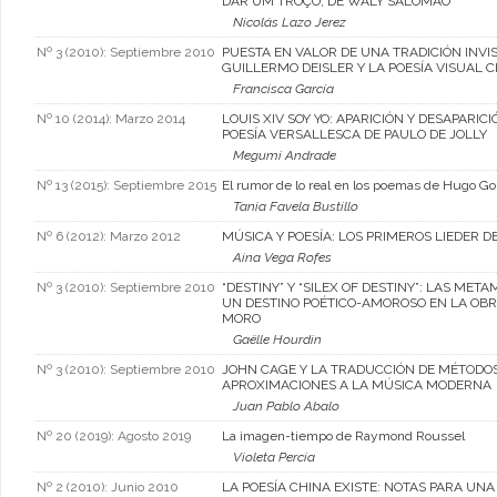
DAR UM TROÇO, DE WALY SALOMÃO
Nicolás Lazo Jerez
Nº 3 (2010): Septiembre 2010
PUESTA EN VALOR DE UNA TRADICIÓN INVIS
GUILLERMO DEISLER Y LA POESÍA VISUAL 
Francisca García
Nº 10 (2014): Marzo 2014
LOUIS XIV SOY YO: APARICIÓN Y DESAPARICI
POESÍA VERSALLESCA DE PAULO DE JOLLY
Megumi Andrade
Nº 13 (2015): Septiembre 2015
El rumor de lo real en los poemas de Hugo Go
Tania Favela Bustillo
Nº 6 (2012): Marzo 2012
MÚSICA Y POESÍA: LOS PRIMEROS LIEDER 
Aina Vega Rofes
Nº 3 (2010): Septiembre 2010
“DESTINY” Y “SILEX OF DESTINY”: LAS MET
UN DESTINO POÉTICO-AMOROSO EN LA OBR
MORO
Gaëlle Hourdin
Nº 3 (2010): Septiembre 2010
JOHN CAGE Y LA TRADUCCIÓN DE MÉTODOS
APROXIMACIONES A LA MÚSICA MODERNA
Juan Pablo Abalo
Nº 20 (2019): Agosto 2019
La imagen-tiempo de Raymond Roussel
Violeta Percia
Nº 2 (2010): Junio 2010
LA POESÍA CHINA EXISTE: NOTAS PARA UNA