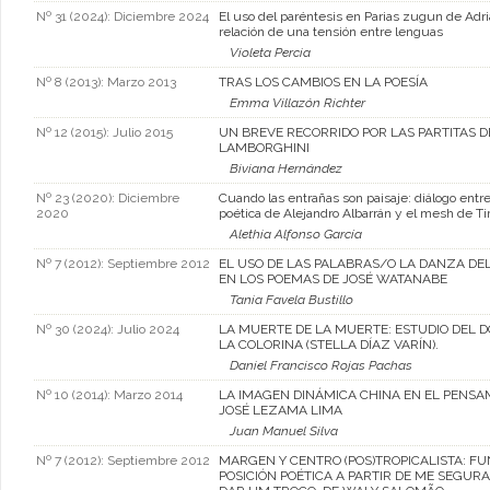
Nº 31 (2024): Diciembre 2024
El uso del paréntesis en Parias zugun de Adr
relación de una tensión entre lenguas
Violeta Percia
Nº 8 (2013): Marzo 2013
TRAS LOS CAMBIOS EN LA POESÍA
Emma Villazón Richter
Nº 12 (2015): Julio 2015
UN BREVE RECORRIDO POR LAS PARTITAS D
LAMBORGHINI
Biviana Hernández
Nº 23 (2020): Diciembre
Cuando las entrañas son paisaje: diálogo entr
2020
poética de Alejandro Albarrán y el mesh de T
Alethia Alfonso García
Nº 7 (2012): Septiembre 2012
EL USO DE LAS PALABRAS/O LA DANZA DE
EN LOS POEMAS DE JOSÉ WATANABE
Tania Favela Bustillo
Nº 30 (2024): Julio 2024
LA MUERTE DE LA MUERTE: ESTUDIO DEL
LA COLORINA (STELLA DÍAZ VARÍN).
Daniel Francisco Rojas Pachas
Nº 10 (2014): Marzo 2014
LA IMAGEN DINÁMICA CHINA EN EL PENSA
JOSÉ LEZAMA LIMA
Juan Manuel Silva
Nº 7 (2012): Septiembre 2012
MARGEN Y CENTRO (POS)TROPICALISTA: FU
POSICIÓN POÉTICA A PARTIR DE ME SEGUR