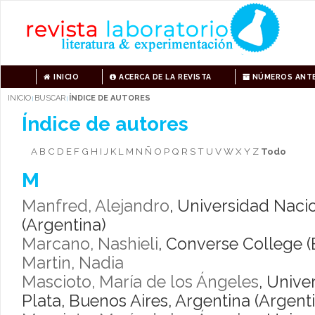
INICIO
ACERCA DE LA REVISTA
NÚMEROS ANTE
INICIO
BUSCAR
ÍNDICE DE AUTORES
|
|
Índice de autores
A
B
C
D
E
F
G
H
I
J
K
L
M
N
Ñ
O
P
Q
R
S
T
U
V
W
X
Y
Z
Todo
M
Manfred, Alejandro
, Universidad Naci
(Argentina)
Marcano, Nashieli
, Converse College 
Martin, Nadia
Mascioto, María de los Ángeles
, Unive
Plata, Buenos Aires, Argentina (Argent