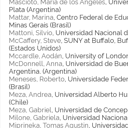
Mascioto, María de los Ángeles
, Unive
Plata (Argentina)
Mattar, Marina
, Centro Federal de Ed
Minas Gerais (Brasil)
Mattoni, Silvio
, Universidad Nacional 
McCaffery, Steve
, SUNY at Buffalo, Bu
(Estados Unidos)
Mccardle, Aodán
, University of Londo
McDonnell, Anna
, Universidad de Buen
Argentina. (Argentina)
Meneses, Roberto
, Universidade Feder
(Brasil)
Meza, Andrea
, Universidad Alberto Hu
(Chile)
Meza, Gabriel
, Universidad de Concep
Milone, Gabriela
, Universidad Naciona
Miprineka, Tomas Agustin
, Universida