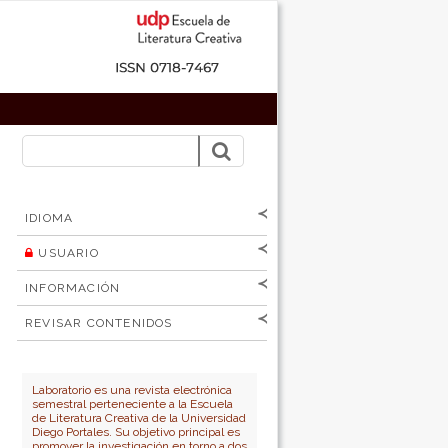
IDIOMA
USUARIO
[Español
]
[English]
Nombre de
INFORMACIÓN
usuario
Para lectores/as
Contraseña
REVISAR CONTENIDOS
Para autores
por:
No cerrar sesión
Para bibliotecarios
Número
Autor
Laboratorio es una revista electrónica
semestral perteneciente a la Escuela
Título
de Literatura Creativa de la Universidad
Diego Portales. Su objetivo principal es
promover la investigación en torno a dos