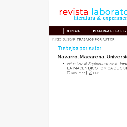
INICIO
ACERCA DE LA REV
INICIO
BUSCAR
TRABAJOS POR AUTOR
|
|
Trabajos por autor
Navarro, Macarena, Universid
Nº 11 (2014): Septiembre 2014
- Inve
LA IMAGEN DICOTÓMICA DE CI
|
Resumen
PDF