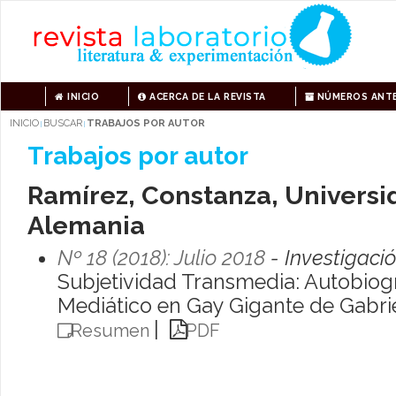
INICIO
ACERCA DE LA REVISTA
NÚMEROS ANTE
INICIO
BUSCAR
TRABAJOS POR AUTOR
|
|
Trabajos por autor
Ramírez, Constanza, Universi
Alemania
Nº 18 (2018): Julio 2018
- Investigaci
Subjetividad Transmedia: Autobiogra
Mediático en Gay Gigante de Gabri
|
Resumen
PDF