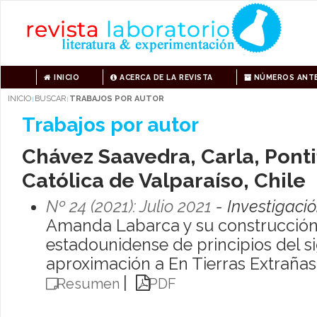
INICIO
ACERCA DE LA REVISTA
NÚMEROS ANTE
INICIO
BUSCAR
TRABAJOS POR AUTOR
|
|
Trabajos por autor
Chávez Saavedra, Carla, Ponti
Católica de Valparaíso, Chile
Nº 24 (2021): Julio 2021
- Investigaci
Amanda Labarca y su construcción
estadounidense de principios del s
aproximación a En Tierras Extrañas
|
Resumen
PDF