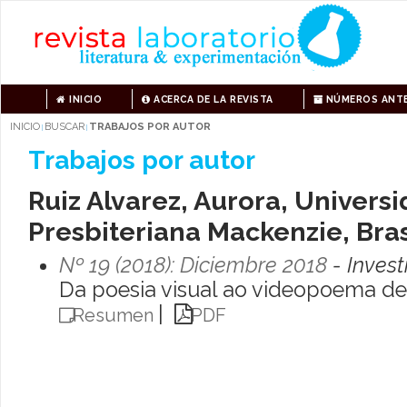
INICIO
ACERCA DE LA REVISTA
NÚMEROS ANTE
INICIO
BUSCAR
TRABAJOS POR AUTOR
|
|
Trabajos por autor
Ruiz Alvarez, Aurora, Univers
Presbiteriana Mackenzie, Bras
Nº 19 (2018): Diciembre 2018
- Invest
Da poesia visual ao videopoema d
|
Resumen
PDF