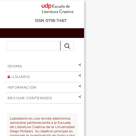
IDIOMA
USUARIO
[Español
]
[English]
Nombre de
INFORMACIÓN
usuario
Para lectores/as
Contraseña
REVISAR CONTENIDOS
Para autores
por:
No cerrar sesión
Para bibliotecarios
Número
Autor
Laboratorio es una revista electrónica
semestral perteneciente a la Escuela
Título
de Literatura Creativa de la Universidad
Diego Portales. Su objetivo principal es
promover la investigación en torno a dos