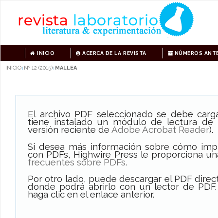
INICIO
ACERCA DE LA REVISTA
NÚMEROS ANTE
INICIO
Nº 12 (2015)
MALLEA
|
|
El archivo PDF seleccionado se debe carg
tiene instalado un módulo de lectura de
versión reciente de
Adobe Acrobat Reader
).
Si desea más información sobre cómo impri
con PDFs, Highwire Press le proporciona un
frecuentes sobre PDFs
.
Por otro lado, puede descargar el PDF dire
donde podrá abrirlo con un lector de PDF.
haga clic en el enlace anterior.