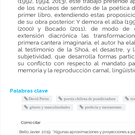
(1992, 1994, 2013), este trabajo pretende 
de los núcleos de sentido de la poética d
primer libro, extendiendo estas proposici
de su obra posterior: Y demora el alba (1
(2000) y Bocado (2011), de modo de o
extensión diacrónica las transformaci
primera cantera imaginaria, el autor ha e
al testimonio de la Shoá, el desastre, y 
subjetividad, que desarrolla formas parti
su conflicto con respecto al mandato pa
memoria y la reproducción carnal, lingüísti
Palabras clave
David Preiss
poesía chilena de postdictadura
tes
género y masculinidades
profecía y mesianismo.
Como citar
Bello Javier. 2019. “Algunas aproximaciones y proyecciones a partir de la reedición de Señor del