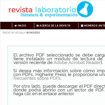
INICIO
ACERCA DE LA REVISTA
NÚMEROS ANTE
INICIO
Nº 16 (2017)
BONGERS
|
|
El archivo PDF seleccionado se debe carg
tiene instalado un módulo de lectura de
versión reciente de
Adobe Acrobat Reader
).
Si desea más información sobre cómo impri
con PDFs, Highwire Press le proporciona un
frecuentes sobre PDFs
.
Por otro lado, puede descargar el PDF dire
donde podrá abrirlo con un lector de PDF.
haga clic en el enlace anterior.