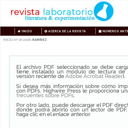
INICIO
ACERCA DE LA REVISTA
NÚMEROS ANTE
INICIO
Nº 18 (2018)
RAMÍREZ
|
|
El archivo PDF seleccionado se debe carg
tiene instalado un módulo de lectura de
versión reciente de
Adobe Acrobat Reader
).
Si desea más información sobre cómo impri
con PDFs, Highwire Press le proporciona un
frecuentes sobre PDFs
.
Por otro lado, puede descargar el PDF dire
donde podrá abrirlo con un lector de PDF.
haga clic en el enlace anterior.