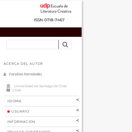
ACERCA DEL AUTOR
Carolina Hernández
Universidad de Santiago de Chile
Chile
IDIOMA
USUARIO
[Español
]
[English]
Nombre de
INFORMACIÓN
usuario
Para lectores/as
Contraseña