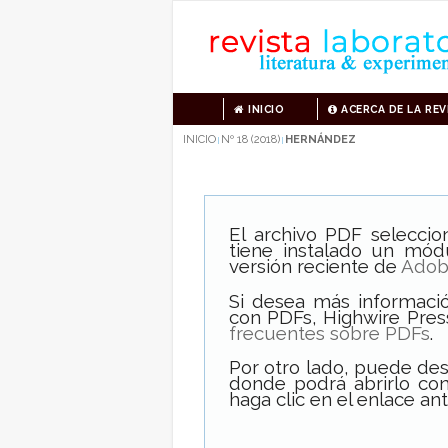
INICIO
ACERCA DE LA REV
INICIO
Nº 18 (2018)
HERNÁNDEZ
|
|
El archivo PDF selecci
tiene instalado un mód
versión reciente de
Adob
Si desea más informació
con PDFs, Highwire Pres
frecuentes sobre PDFs
.
Por otro lado, puede de
donde podrá abrirlo con
haga clic en el enlace ant