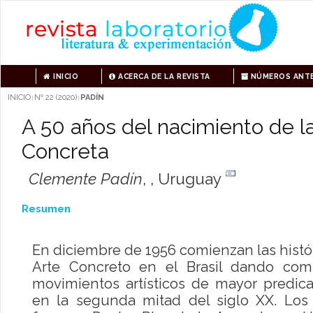
INICIO
ACERCA DE LA REVISTA
NÚMEROS ANTE
INICIO
Nº 22 (2020)
PADÍN
|
|
A 50 años del nacimiento de l
Concreta
Clemente Padín
,
, Uruguay
Resumen
En diciembre de 1956 comienzan las histó
Arte Concreto en el Brasil dando co
movimientos artísticos de mayor predi
en la segunda mitad del siglo XX. Los 