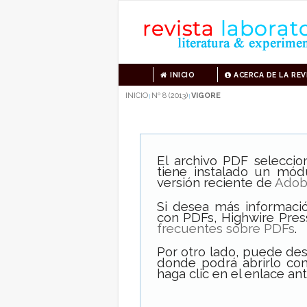
INICIO
ACERCA DE LA REV
INICIO
Nº 8 (2013)
VIGORE
|
|
El archivo PDF selecci
tiene instalado un mód
versión reciente de
Adob
Si desea más informació
con PDFs, Highwire Pres
frecuentes sobre PDFs
.
Por otro lado, puede de
donde podrá abrirlo con
haga clic en el enlace ant