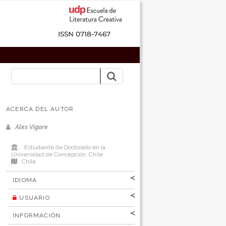
ACERCA DEL AUTOR
Alex Vigore
Estudiante de Doctorado en la
Universidad de Concepción, Chile
Chile
IDIOMA
USUARIO
[Español
]
[English]
Nombre de
INFORMACIÓN
usuario