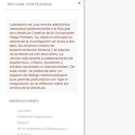
Para lectores/as
Contraseña
REVISAR CONTENIDOS
Para autores
por:
No cerrar sesión
Para bibliotecarios
Número
Autor
Laboratorio es una revista electrónica
semestral perteneciente a la Escuela
Título
de Literatura Creativa de la Universidad
Diego Portales. Su objetivo principal es
promover la investigación en torno a dos
ejes: los diversos modos de
experimentación literaria y la relación
de la literatura con otras artes. La
revista está abierta a colaboraciones de
académicos, críticos, escritores y
artistas nacionales e internacionales. De
este modo, se pretende abrir un
espacio de diálogo interdisciplinario
que permita profundizar con rigor e
imaginación en la reflexión sobre los
límites de la literatura.
INDEXACIONES
Latindex
Portal del Hispanismo
Dialnet
MLA International Bibliography
Erih Plus