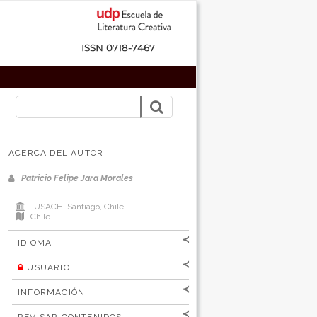
ACERCA DEL AUTOR
Patricio Felipe Jara Morales
USACH, Santiago, Chile
Chile
IDIOMA
USUARIO
[Español
]
[English]
Nombre de
INFORMACIÓN
usuario
Para lectores/as
Contraseña