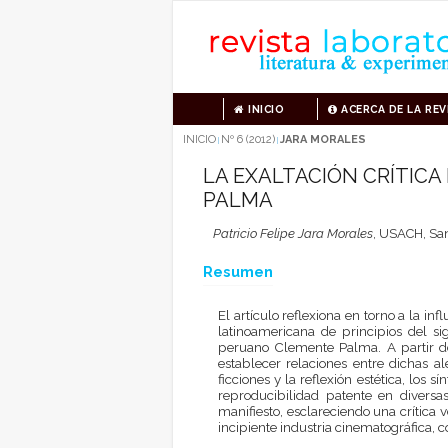
INICIO
ACERCA DE LA REV
INICIO
Nº 6 (2012)
JARA MORALES
|
|
LA EXALTACIÓN CRÍTICA 
PALMA
Patricio Felipe Jara Morales
,
USACH, Sant
Resumen
El artículo reflexiona en torno a la infl
latinoamericana de principios del s
peruano Clemente Palma. A partir de
establecer relaciones entre dichas a
ficciones y la reflexión estética, los 
reproducibilidad patente en diversas
manifiesto, esclareciendo una crítica v
incipiente industria cinematográfica, 