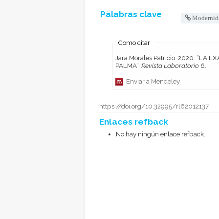
Palabras clave
Modernid
Como citar
Jara Morales Patricio. 2020. “LA EXALTACIÓN CRÍTICA DEL ARTIFICIO, EN XYZ DE CLEMENTE
PALMA”.
Revista Laboratorio
6.
Enviar a Mendeley
https://doi.org/10.32995/rl62012137
Enlaces refback
No hay ningún enlace refback.