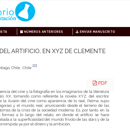
ISTA
NÚMEROS ANTERIORES
ENVIAR MANUSCRITO
DEL ARTIFICIO, EN XYZ DE CLEMENTE
iago, Chile , Chile
PDF
uencia del cine y la fotografía en los imaginarios de la literatura
iglo XX, tomando como referente la novela XYZ, del escritor
 la ilusión del cine como apariencia de lo real, Palma supo
legorías y el mundo real, anunciando desde el terreno de las
síntomas de la crisis de la sociedad moderna. Es, por tanto, en la
 formas a lo largo del relato, en donde el artificio se hace
elada a la superficialidad del mundo frívolo de las stars y de la
corrompida ya por el dinero y la ambición.