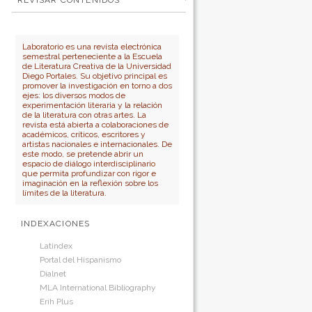
REVISAR CONTENIDOS
Para autores
por:
No cerrar sesión
Para bibliotecarios
Número
Autor
Laboratorio es una revista electrónica
semestral perteneciente a la Escuela
Título
de Literatura Creativa de la Universidad
Diego Portales. Su objetivo principal es
promover la investigación en torno a dos
ejes: los diversos modos de
experimentación literaria y la relación
de la literatura con otras artes. La
revista está abierta a colaboraciones de
académicos, críticos, escritores y
artistas nacionales e internacionales. De
este modo, se pretende abrir un
espacio de diálogo interdisciplinario
que permita profundizar con rigor e
imaginación en la reflexión sobre los
límites de la literatura.
INDEXACIONES
Latindex
Portal del Hispanismo
Dialnet
MLA International Bibliography
Erih Plus