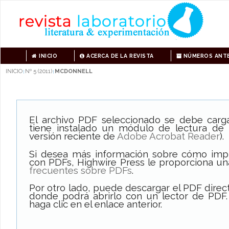
INICIO
ACERCA DE LA REVISTA
NÚMEROS ANTE
INICIO
Nº 5 (2011)
MCDONNELL
|
|
El archivo PDF seleccionado se debe carg
tiene instalado un módulo de lectura de
versión reciente de
Adobe Acrobat Reader
).
Si desea más información sobre cómo impri
con PDFs, Highwire Press le proporciona un
frecuentes sobre PDFs
.
Por otro lado, puede descargar el PDF dire
donde podrá abrirlo con un lector de PDF.
haga clic en el enlace anterior.